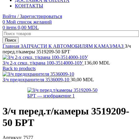
ДОСТАВКА & ОПЛАТА
КОНТАКТЫ
Войти / Зарегистрироваться
0
Мой список желаний
0
items
0,00
MDL
Поиск
Главная
ЗАПЧАСТИ К АВТОМОБИЛЯМ
КАМАЗ/МАЗ
З/ч
перед.т/камеры 3519209-50 БРТ
З/ч 2-х секц. т/крана 100-3514000-10У
136,00
MDL
Back to products
З/ч предохранителя 3536009-10
30,00
MDL
З/ч перед.т/камеры 3519209-
50 БРТ
Артикул:
7577