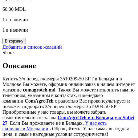
60,00
MDL
1 в наличии
1 в наличии
Количество
В корзину
товара
Добавить в список желаний
З/
Share:
ч
перед.т/
Описание
камеры
3519209-
Купить З/ч перед.т/камеры 3519209-50 БРТ в Бельцы и в
50
Молдове Вы можете, оформив онлайн заказ в нашем интернет
БРТ
магазине
comagroteh.md
. Также Вы можете позвонить нам по
телефоном, указанном в контактах, и менеджер
компании
ComAgroTeh
с радостью Вас проконсультирует и
поможет подобрать З/ч перед.т/камеры 3519209-50 БРТ
Приобретенные у нас товары, вы можете забрать
самостоятельно со склада
ComAgroTeh в г. Бельцы ул: Sofiei
27
. Если Вы проживаете не в Бельцах,
У нас есть
филиалы в Молдавии
.
Обращайтесь! У нас самая выгодная
цена, и самые выгодные условия сотрудничества!