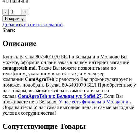
4 в наличии
Количество
товара
В корзину
Втулка
Добавить в список желаний
80-
Share:
3401070
БЕЛ
Описание
Купить Втулка 80-3401070 БЕЛ в Бельцы и в Молдове Вы
можете, оформив онлайн заказ в нашем интернет магазине
comagroteh.md
. Также Вы можете позвонить нам по
телефоном, указанном в контактах, и менеджер
компании
ComAgroTeh
с радостью Вас проконсультирует и
поможет подобрать Втулка 80-3401070 БЕЛ Приобретенные у
нас товары, вы можете забрать самостоятельно со
склада
ComAgroTeh в г. Бельцы ул: Sofiei 27
. Если Вы
проживаете не в Бельцах,
У нас есть филиалы в Молдавии
.
Обращайтесь! У нас самая выгодная цена, и самые выгодные
условия сотрудничества!
Сопутствующие Товары