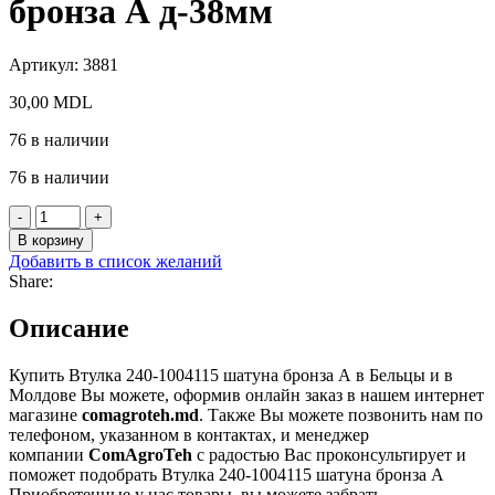
бронза А д-38мм
Артикул:
3881
30,00
MDL
76 в наличии
76 в наличии
Количество
товара
В корзину
Втулка
Добавить в список желаний
240-
Share:
1004115
шатуна
Описание
бронза
А
д-38мм
Купить Втулка 240-1004115 шатуна бронза А в Бельцы и в
Молдове Вы можете, оформив онлайн заказ в нашем интернет
магазине
comagroteh.md
. Также Вы можете позвонить нам по
телефоном, указанном в контактах, и менеджер
компании
ComAgroTeh
с радостью Вас проконсультирует и
поможет подобрать Втулка 240-1004115 шатуна бронза А
Приобретенные у нас товары, вы можете забрать