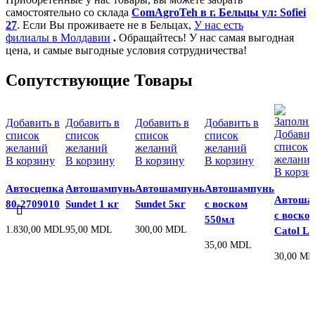
самостоятельно со склада
ComAgroTeh в г. Бельцы ул: Sofiei
27
. Если Вы проживаете не в Бельцах,
У нас есть
филиалы в Молдавии
.
Обращайтесь! У нас самая выгодная
цена, и самые выгодные условия сотрудничества!
Сопутствующие Товары
Добавить в
Добавить в
Добавить в
Добавить в
Добавит
список
список
список
список
список
желаний
желаний
желаний
желаний
желани
В корзину
В корзину
В корзину
В корзину
В корзи
Автосцепка
Автошампунь
Автошампунь
Автошампунь
Автоша
80-2709010
Sundet 1 кг
Sundet 5кг
с воском
с воско
550мл
1.830,00
MDL
95,00
MDL
300,00
MDL
Catol Lu
35,00
MDL
30,00
MD