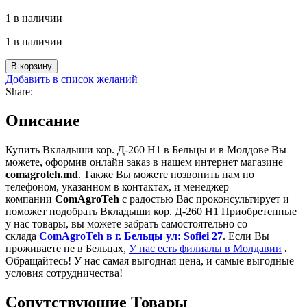
1 в наличии
1 в наличии
Количество
В корзину
товара
Добавить в список желаний
Вкладыши
Share:
кор.
Д-260
Описание
Н1
Купить Вкладыши кор. Д-260 Н1 в Бельцы и в Молдове Вы
можете, оформив онлайн заказ в нашем интернет магазине
comagroteh.md
. Также Вы можете позвонить нам по
телефоном, указанном в контактах, и менеджер
компании
ComAgroTeh
с радостью Вас проконсультирует и
поможет подобрать Вкладыши кор. Д-260 Н1 Приобретенные
у нас товары, вы можете забрать самостоятельно со
склада
ComAgroTeh в г. Бельцы ул: Sofiei 27
. Если Вы
проживаете не в Бельцах,
У нас есть филиалы в Молдавии
.
Обращайтесь! У нас самая выгодная цена, и самые выгодные
условия сотрудничества!
Сопутствующие Товары