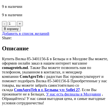
9 в наличии
9 в наличии
Количество
товара
В корзину
Вилка
Добавить в список желаний
85-
Share:
3401156-
Б
Описание
Купить Вилка 85-3401156-Б в Бельцы и в Молдове Вы можете,
оформив онлайн заказ в нашем интернет магазине
comagroteh.md
. Также Вы можете позвонить нам по
телефоном, указанном в контактах, и менеджер
компании
ComAgroTeh
с радостью Вас проконсультирует и
поможет подобрать Вилка 85-3401156-Б Приобретенные у нас
товары, вы можете забрать самостоятельно со
склада
ComAgroTeh в г. Бельцы ул: Sofiei 27
. Если Вы
проживаете не в Бельцах,
У нас есть филиалы в Молдавии
.
Обращайтесь! У нас самая выгодная цена, и самые выгодные
условия сотрудничества!