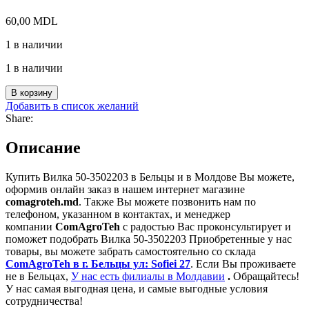
60,00
MDL
1 в наличии
1 в наличии
Количество
В корзину
товара
Добавить в список желаний
Вилка
Share:
50-
3502203
Описание
Купить Вилка 50-3502203 в Бельцы и в Молдове Вы можете,
оформив онлайн заказ в нашем интернет магазине
comagroteh.md
. Также Вы можете позвонить нам по
телефоном, указанном в контактах, и менеджер
компании
ComAgroTeh
с радостью Вас проконсультирует и
поможет подобрать Вилка 50-3502203 Приобретенные у нас
товары, вы можете забрать самостоятельно со склада
ComAgroTeh в г. Бельцы ул: Sofiei 27
. Если Вы проживаете
не в Бельцах,
У нас есть филиалы в Молдавии
.
Обращайтесь!
У нас самая выгодная цена, и самые выгодные условия
сотрудничества!