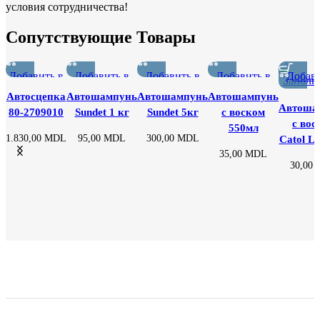
условия сотрудничества!
Сопутствующие Товары
Добавить в
Добавить в
Добавить в
Добавить в
Добави
список
список
список
список
спис
Автосцепка
Автошампунь
Автошампунь
Автошампунь
желаний
желаний
желаний
желаний
жела
Автоша
80-2709010
Sundet 1 кг
Sundet 5кг
с воском
с вос
550мл
1.830,00
MDL
95,00
MDL
300,00
MDL
Catol Lu
35,00
MDL
30,00