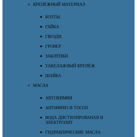
КРЕПЁЖНЫЙ МАТЕРИАЛ
БОЛТЫ
ГАЙКА
ГВОЗДИ
ГРОВЕР
ЗАКЛЁПКИ
ТАКЕЛАЖНЫЙ КРЕПЁЖ
ШАЙБА
МАСЛА
АВТОХИМИЯ
АНТИФРИЗ И ТОСОЛ
ВОДА ДИСТИЛИРОВАНАЯ И
ЭЛЕКТРОЛИТ
ГИДРАВЛИЧЕСКИЕ МАСЛА