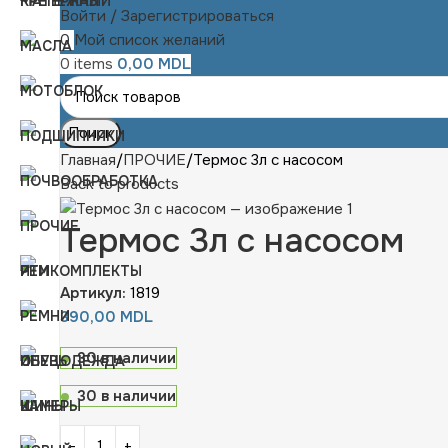
Войти / Зарегистрироваться
0
Мой список желаний
0
items
0,00
MDL
Поиск
Главная
ПРОЧИЕ
Термос 3л с насосом
Back to products
Термос 3л с насосом
Артикул:
1819
390,00
MDL
30 в наличии
30 в наличии