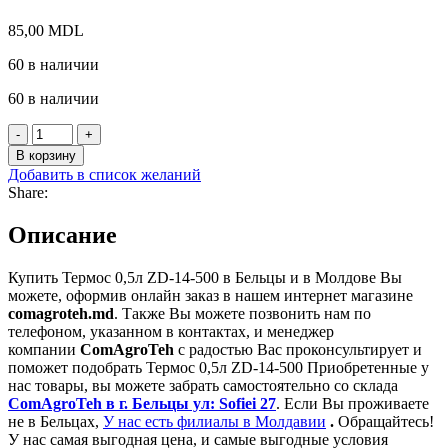
85,00
MDL
60 в наличии
60 в наличии
Количество
товара
В корзину
Термос
Добавить в список желаний
0,5л
Share:
ZD-
14-
Описание
500
Купить Термос 0,5л ZD-14-500 в Бельцы и в Молдове Вы
можете, оформив онлайн заказ в нашем интернет магазине
comagroteh.md
. Также Вы можете позвонить нам по
телефоном, указанном в контактах, и менеджер
компании
ComAgroTeh
с радостью Вас проконсультирует и
поможет подобрать Термос 0,5л ZD-14-500 Приобретенные у
нас товары, вы можете забрать самостоятельно со склада
ComAgroTeh в г. Бельцы ул: Sofiei 27
. Если Вы проживаете
не в Бельцах,
У нас есть филиалы в Молдавии
.
Обращайтесь!
У нас самая выгодная цена, и самые выгодные условия