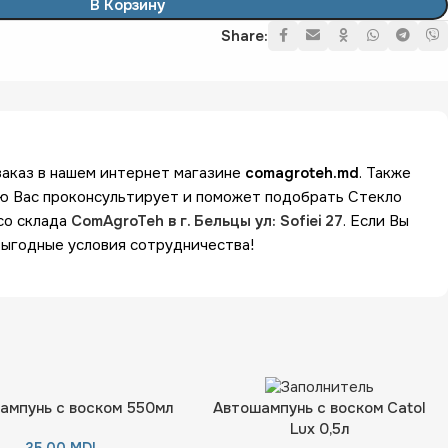
В Корзину
Share:
заказ в нашем интернет магазине
comagroteh.md
. Также
ю Вас проконсультирует и поможет подобрать Стекло
со склада
ComAgroTeh в г. Бельцы ул: Sofiei 27
. Если Вы
выгодные условия сотрудничества!
ампунь с воском 550мл
Автошампунь с воском Catol
Lux 0,5л
35,00
MDL