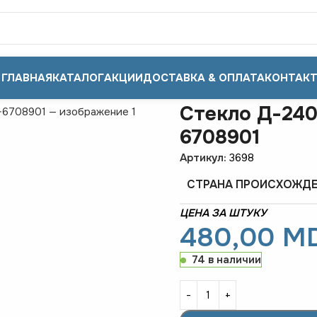
ГЛАВНАЯ
КАТАЛОГ
АКЦИИ
ДОСТАВКА & ОПЛАТА
КОНТАК
40 868*779 бок. без рамки 80-6708901
Стекло Д-240
6708901
Артикул:
3698
СТРАНА ПРОИСХОЖД
ЦЕНА ЗА ШТУКУ
480,00
M
74 в наличии