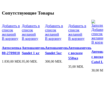
Сопутствующие Товары
Добавить в
Добавить в
Добавить в
Добавить в
Добавит
список
список
список
список
список
желаний
желаний
желаний
желаний
желани
В корзину
В корзину
В корзину
В корзину
В корзи
Автосцепка
Автошампунь
Автошампунь
Автошампунь
Автоша
80-2709010
Sundet 1 кг
Sundet 5кг
с воском
с воско
550мл
1.830,00
MDL
95,00
MDL
300,00
MDL
Catol Lu
35,00
MDL
30,00
MD