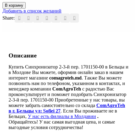
Количество
В корзину
товара
Добавить в список желаний
Синхронизатор
Share:
2-
3-
й
пер.
1701150-
00
Описание
Купить Синхронизатор 2-3-й пер. 1701150-00 в Бельцы и
в Молдове Вы можете, оформив онлайн заказ в нашем
интернет магазине
comagroteh.md
. Также Вы можете
позвонить нам по телефоном, указанном в контактах, и
менеджер компании
ComAgroTeh
с радостью Вас
проконсультирует и поможет подобрать Синхронизатор
2-3-й пер. 1701150-00 Приобретенные у нас товары, вы
можете забрать самостоятельно со склада
ComAgroTeh
в г. Бельцы ул: Sofiei 27
. Если Вы проживаете не в
Бельцах,
У нас есть филиалы в Молдавии
.
Обращайтесь! У нас самая выгодная цена, и самые
выгодные условия сотрудничества!