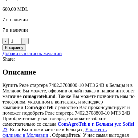
600,00
MDL
7 в наличии
7 в наличии
Количество
товара
В корзину
Реле
Добавить в список желаний
стартера
Share:
7402.3708800-
10
Описание
МТЗ
24В
Купить Реле стартера 7402.3708800-10 МТЗ 24В в Бельцы и в
Молдове Вы можете, оформив онлайн заказ в нашем интернет
магазине
comagroteh.md
. Также Вы можете позвонить нам по
телефоном, указанном в контактах, и менеджер
компании
ComAgroTeh
с радостью Вас проконсультирует и
поможет подобрать Реле стартера 7402.3708800-10 МТЗ 24В
Приобретенные у нас товары, вы можете забрать
самостоятельно со склада
ComAgroTeh в г. Бельцы ул: Sofiei
27
. Если Вы проживаете не в Бельцах,
У нас есть
филиалы в Молдавии
.
Обращайтесь! У нас самая выгодная