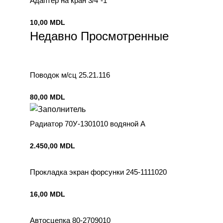
Адаптер на кран 3/4″-1″
10,00
MDL
Недавно Просмотренные
Поводок м/сц 25.21.116
80,00
MDL
Радиатор 70У-1301010 водяной А
2.450,00
MDL
Прокладка экран форсунки 245-1111020
16,00
MDL
Автосцепка 80-2709010