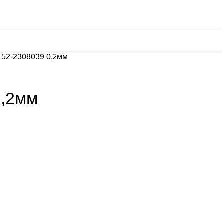
ГЛАВНАЯ
КАТАЛОГ
АКЦИИ
ДОСТАВКА & ОПЛАТА
КОНТАК
 52-2308039 0,2мм
0,2мм