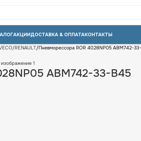
АЛОГ
АКЦИИ
ДОСТАВКА & ОПЛАТА
КОНТАКТЫ
VECO/RENAULT
Пневморессора ROR 4028NP05 ABM742-33
028NP05 ABM742-33-B45