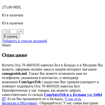
275,00
MDL
83 в наличии
83 в наличии
Количество
товара
В корзину
Ось
Добавить в список желаний
70-
Share:
4605026
навески
Описание
Бел
Купить Ось 70-4605026 навески Бел в Бельцы и в Молдове Вы
можете, оформив онлайн заказ в нашем интернет магазине
comagroteh.md
. Также Вы можете позвонить нам по
телефоном, указанном в контактах, и менеджер
компании
ComAgroTeh
с радостью Вас проконсультирует и
поможет подобрать Ось 70-4605026 навески Бел
Приобретенные у нас товары, вы можете забрать
самостоятельно со склада
ComAgroTeh в г. Бельцы ул: Sofiei
27
. Если Вы проживаете не в Бельцах,
У нас есть
филиалы в Молдавии
.
Обращайтесь! У нас самая выгодная