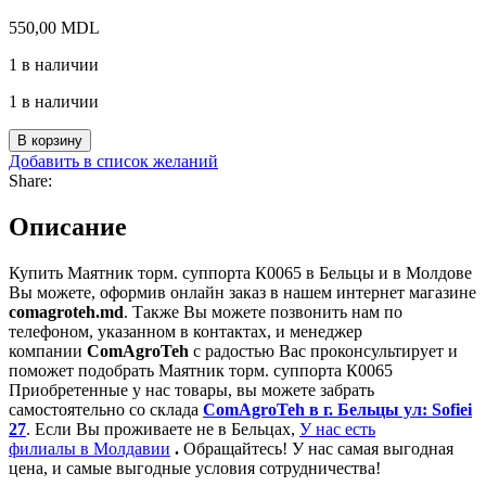
550,00
MDL
1 в наличии
1 в наличии
Количество
В корзину
товара
Добавить в список желаний
Маятник
Share:
торм.
суппорта
Описание
К0065
Купить Маятник торм. суппорта К0065 в Бельцы и в Молдове
Вы можете, оформив онлайн заказ в нашем интернет магазине
comagroteh.md
. Также Вы можете позвонить нам по
телефоном, указанном в контактах, и менеджер
компании
ComAgroTeh
с радостью Вас проконсультирует и
поможет подобрать Маятник торм. суппорта К0065
Приобретенные у нас товары, вы можете забрать
самостоятельно со склада
ComAgroTeh в г. Бельцы ул: Sofiei
27
. Если Вы проживаете не в Бельцах,
У нас есть
филиалы в Молдавии
.
Обращайтесь! У нас самая выгодная
цена, и самые выгодные условия сотрудничества!