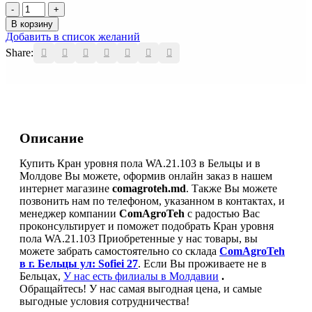
Количество
товара
В корзину
Кран
Добавить в список желаний
уровня
Share:
пола
WA.21.103
Описание
Купить Кран уровня пола WA.21.103 в Бельцы и в
Молдове Вы можете, оформив онлайн заказ в нашем
интернет магазине
comagroteh.md
. Также Вы можете
позвонить нам по телефоном, указанном в контактах, и
менеджер компании
ComAgroTeh
с радостью Вас
проконсультирует и поможет подобрать Кран уровня
пола WA.21.103 Приобретенные у нас товары, вы
можете забрать самостоятельно со склада
ComAgroTeh
в г. Бельцы ул: Sofiei 27
. Если Вы проживаете не в
Бельцах,
У нас есть филиалы в Молдавии
.
Обращайтесь! У нас самая выгодная цена, и самые
выгодные условия сотрудничества!