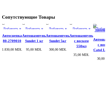
Сопутствующие Товары
Добавить в
Добавить в
Добавить в
Добавить в
Добави
список
список
список
список
спис
Автосцепка
Автошампунь
Автошампунь
Автошампунь
желаний
желаний
желаний
желаний
жела
Автоша
80-2709010
Sundet 1 кг
Sundet 5кг
с воском
с вос
550мл
1.830,00
MDL
95,00
MDL
300,00
MDL
Catol Lu
35,00
MDL
30,00