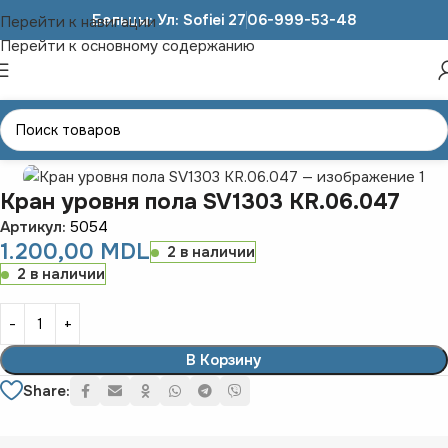
Бельцы: Ул: Sofiei 27
06-999-53-48
Перейти к навигации
Перейти к основному содержанию
ЗАПЧАСТИ К ГРУЗОВИКАМ
MAN/DAF/MB/IVECO/RENAULT
Кран уровня пола SV1303 KR.06.047
Артикул:
5054
1.200,00
MDL
2 в наличии
2 в наличии
В Корзину
Share: