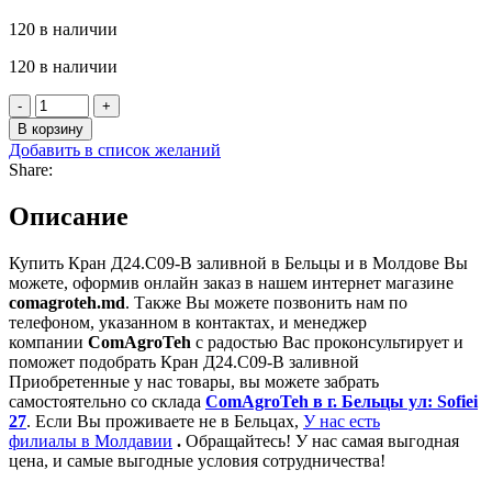
120 в наличии
120 в наличии
Количество
товара
В корзину
Кран
Добавить в список желаний
Д24.С09-
Share:
В
заливной
Описание
Купить Кран Д24.С09-В заливной в Бельцы и в Молдове Вы
можете, оформив онлайн заказ в нашем интернет магазине
comagroteh.md
. Также Вы можете позвонить нам по
телефоном, указанном в контактах, и менеджер
компании
ComAgroTeh
с радостью Вас проконсультирует и
поможет подобрать Кран Д24.С09-В заливной
Приобретенные у нас товары, вы можете забрать
самостоятельно со склада
ComAgroTeh в г. Бельцы ул: Sofiei
27
. Если Вы проживаете не в Бельцах,
У нас есть
филиалы в Молдавии
.
Обращайтесь! У нас самая выгодная
цена, и самые выгодные условия сотрудничества!