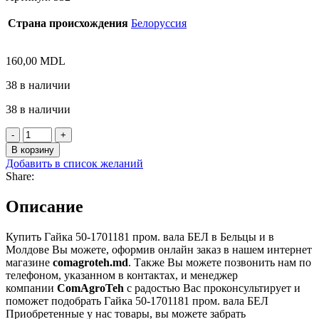
Страна происхождения
Белоруссия
160,00
MDL
38 в наличии
38 в наличии
Количество
товара
В корзину
Гайка
Добавить в список желаний
50-
Share:
1701181
пром.
Описание
вала
БЕЛ
Купить Гайка 50-1701181 пром. вала БЕЛ в Бельцы и в
Молдове Вы можете, оформив онлайн заказ в нашем интернет
магазине
comagroteh.md
. Также Вы можете позвонить нам по
телефоном, указанном в контактах, и менеджер
компании
ComAgroTeh
с радостью Вас проконсультирует и
поможет подобрать Гайка 50-1701181 пром. вала БЕЛ
Приобретенные у нас товары, вы можете забрать