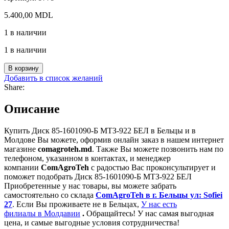
5.400,00
MDL
1 в наличии
1 в наличии
Количество
В корзину
товара
Добавить в список желаний
Диск
Share:
85-
1601090-
Описание
Б
МТЗ-922
Купить Диск 85-1601090-Б МТЗ-922 БЕЛ в Бельцы и в
БЕЛ
Молдове Вы можете, оформив онлайн заказ в нашем интернет
магазине
comagroteh.md
. Также Вы можете позвонить нам по
телефоном, указанном в контактах, и менеджер
компании
ComAgroTeh
с радостью Вас проконсультирует и
поможет подобрать Диск 85-1601090-Б МТЗ-922 БЕЛ
Приобретенные у нас товары, вы можете забрать
самостоятельно со склада
ComAgroTeh в г. Бельцы ул: Sofiei
27
. Если Вы проживаете не в Бельцах,
У нас есть
филиалы в Молдавии
.
Обращайтесь! У нас самая выгодная
цена, и самые выгодные условия сотрудничества!