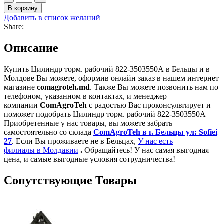
товара
В корзину
Цилиндр
Добавить в список желаний
торм.
Share:
рабочий
822-
Описание
3503550А
Купить Цилиндр торм. рабочий 822-3503550А в Бельцы и в
Молдове Вы можете, оформив онлайн заказ в нашем интернет
магазине
comagroteh.md
. Также Вы можете позвонить нам по
телефоном, указанном в контактах, и менеджер
компании
ComAgroTeh
с радостью Вас проконсультирует и
поможет подобрать Цилиндр торм. рабочий 822-3503550А
Приобретенные у нас товары, вы можете забрать
самостоятельно со склада
ComAgroTeh в г. Бельцы ул: Sofiei
27
. Если Вы проживаете не в Бельцах,
У нас есть
филиалы в Молдавии
.
Обращайтесь! У нас самая выгодная
цена, и самые выгодные условия сотрудничества!
Сопутствующие Товары