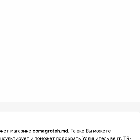
рнет магазине
comagroteh.md
. Также Вы можете
нсультирует и поможет подобрать Удлинитель вент. TR-